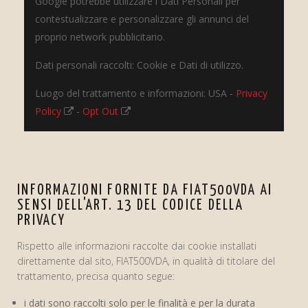
Google potrebbe utilizzare i Dati Personali per
contestualizzare e personalizzare gli annunci del
proprio network pubblicitario.
Dati personali raccolti: Cookie e Dati di utilizzo.
Luogo del trattamento e informazioni: USA -
Privacy
Policy
-
Opt Out
INFORMAZIONI FORNITE DA FIAT500VDA AI
SENSI DELL'ART. 13 DEL CODICE DELLA
PRIVACY
Rispetto alle informazioni raccolte dai cookie installati
direttamente dal sito, FIAT500VDA, in qualità di titolare del
trattamento, precisa quanto segue:
i dati sono raccolti solo per le finalità e per la durata