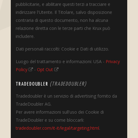
pubblicitarie, e abilitare questi terzi a tracciare e
indirizzare l'Utente. Il Titolare, salvo disposizione
contraria di questo documento, non ha alcuna
relazione diretta con le terze parti che Krux può
includere.
Dati personali raccolti: Cookie e Dati di utilizzo.
Luogo del trattamento e informazioni: USA -
Privacy
Policy
-
Opt Out
TRADEDOUBLER
(TRADEDOUBLER)
Tradedoubler è un servizio di advertising fornito da
TradeDoubler AG.
Per avere informazioni sull'uso dei Cookie di
TradeDoubler e su come bloccarli:
tradedoubler.com/it-it/legal/targeting.html
.