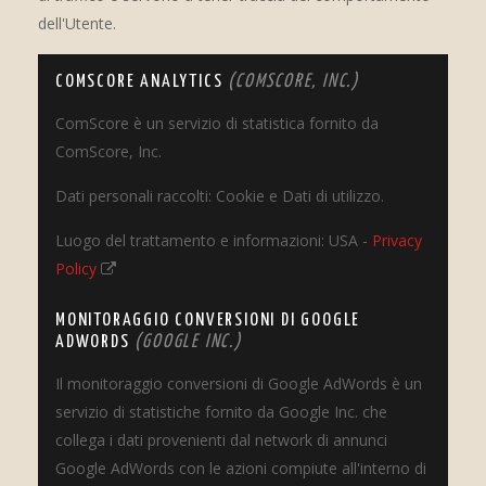
dell'Utente.
COMSCORE ANALYTICS
(COMSCORE, INC.)
ComScore è un servizio di statistica fornito da
ComScore, Inc.
Dati personali raccolti: Cookie e Dati di utilizzo.
Luogo del trattamento e informazioni: USA -
Privacy
Policy
MONITORAGGIO CONVERSIONI DI GOOGLE
ADWORDS
(GOOGLE INC.)
Il monitoraggio conversioni di Google AdWords è un
servizio di statistiche fornito da Google Inc. che
collega i dati provenienti dal network di annunci
Google AdWords con le azioni compiute all'interno di