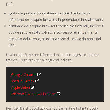
può:
gestire le preferenze relative ai cookie direttamente
all'interno del proprio browser, impedendone l'installazione;
eliminare dal proprio browser i cookie già installati, incluso il
cookie in cui è stato salvato il consenso, eventualmente
prestato dall'Utente, all'installazione di cookie da parte del
Sito.
L'Utente può trovare informazioni su come gestire i cookie
tramite il suo browser ai seguenti indirizzi:
Google Chrome
Mozilla Firefox
Apple Safari
Microsoft Windows Explorer
Per i cookie di pubblicità comportamentale l'Utente potrà