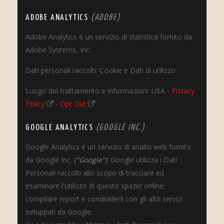
ADOBE ANALYTICS
(ADOBE)
Adobe Analytics è un servizio di statistica fornito da
Adobe Systems, Inc.
Dati personali raccolti: Cookie e Dati di utilizzo.
Luogo del trattamento e informazioni: USA -
Privacy
Policy
-
Opt Out
GOOGLE ANALYTICS
(GOOGLE INC.)
Google Analytics è un servizio di analisi web fornito
da Google Inc.
("Google")
. Google utilizza i Dati
Personali raccolti allo scopo di tracciare ed
esaminare l'utilizzo di questo spazio online,
compilare report e condividerli con gli altri servizi
sviluppati da Google.