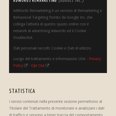
ADWORDS REMARKETING
(GOOGLE INC.)
AdWords Remarketing è un servizio di Remarketing e
Behavioral Targeting fornito da Google Inc. che
collega l'attività di questo spazio online con il
network di advertising Adwords ed il Cookie
Doubleclick.
Dati personali raccolti: Cookie e Dati di utilizzo.
Luogo del trattamento e informazioni: USA -
Privacy
Policy
-
Opt Out
STATISTICA
I servizi contenuti nella presente sezione permettono al
Titolare del Trattamento di monitorare e analizzare i dati
di traffico e servono a tener traccia del comportamento