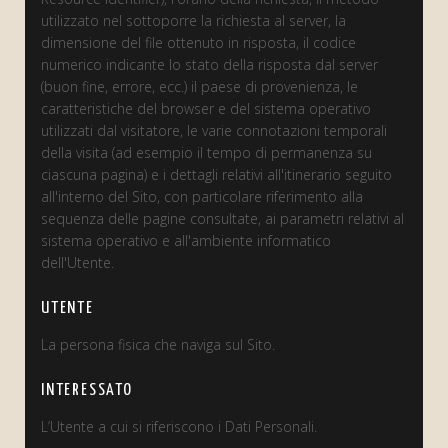
utilizzato nel sottoporre la richiesta al server, la
dimensione del file ottenuto in risposta, il codice
numerico indicante lo stato della risposta dal server
(buon fine, errore, ecc.) il paese di provenienza, le
caratteristiche del browser e del sistema operativo
utilizzati dal visitatore, le varie connotazioni temporali
della visita (ad esempio il tempo di permanenza su
ciascuna pagina) e i dettagli relativi all'itinerario seguito
all'interno del Sito, con particolare riferimento alla
sequenza delle pagine consultate, ai parametri relativi al
sistema operativo e all'ambiente informatico
dell'Utente.
UTENTE
La persona fisica che naviga sul Sito.
INTERESSATO
L’Utente a cui si riferiscono i Dati Personali.