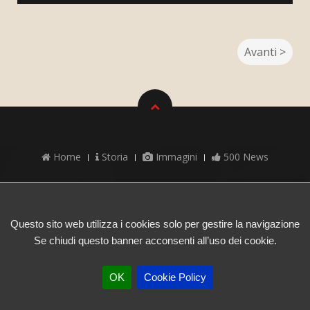
Avanti >
Home
Storia
Immagini
500 News
Cookie Privacy e Policy
FIAT500VDA
"Sulla Strada di Annibale"
| email -
Questo sito web utilizza i cookies solo per gestire la navigazione
info@fiat500vda.it
Se chiudi questo banner acconsenti all’uso dei cookie.
OK
Cookie Policy
This opera is licensed under a
Creative Commons Attribuzione - Non
commerciale - Non opere derivate 2.5 Italia License