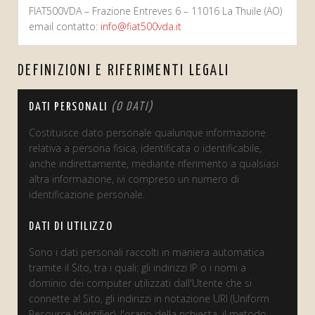
FIAT500VDA – Frazione Entreves 6 – 11016 La Thuile (AO)
email contatto:
info@fiat500vda.it
DEFINIZIONI E RIFERIMENTI LEGALI
DATI PERSONALI
(O DATI)
Costituisce dato personale qualunque informazione
relativa a persona fisica, identificata o identificabile,
anche indirettamente, mediante riferimento a qualsiasi
altra informazione, ivi compreso un numero di
identificazione personale.
DATI DI UTILIZZO
Sono i dati personali raccolti in maniera automatica
tramite il Sito, tra i quali: gli indirizzi IP o i nomi a
dominio dei computer utilizzati dall'Utente che si
connette al Sito, gli indirizzi in notazione URI (Uniform
Resource Identifier), l'orario della richiesta, il metodo