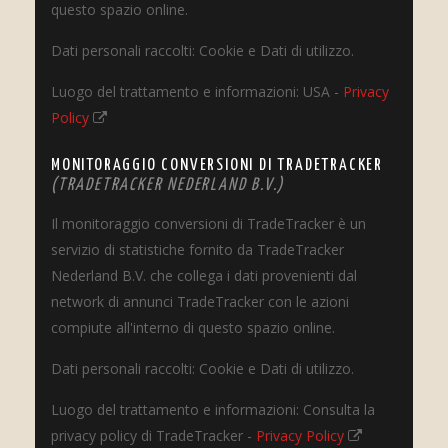
questo spazio online.
Dati personali raccolti: Cookie e Dati di utilizzo.
Luogo del trattamento e informazioni: USA -
Privacy
Policy
MONITORAGGIO CONVERSIONI DI TRADETRACKER
(TRADETRACKER NEDERLAND B.V.)
Il monitoraggio conversioni di TradeTracker è un
servizio di statistiche fornito da TradeTracker
Nederland B.V. che collega i dati provenienti dal
network di annunci TradeTracker con le azioni
compiute all'interno di questo spazio online.
Dati personali raccolti: Cookie e Dati di utilizzo.
Luogo del trattamento e informazioni: Consulta la
privacy policy di TradeTracker -
Privacy Policy