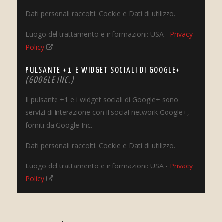
Dati personali raccolti: Cookie e Dati di utilizzo.
Luogo del trattamento e informazioni: USA -
Privacy
Policy
PULSANTE +1 E WIDGET SOCIALI DI GOOGLE+
(GOOGLE INC.)
Il pulsante +1 e i widget sociali di Google+ sono
servizi di interazione con il social network Google+,
forniti da Google Inc.
Dati personali raccolti: Cookie e Dati di utilizzo.
Luogo del trattamento e informazioni: USA -
Privacy
Policy